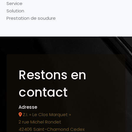
Service
Solution
Prestation de soudure
Restons en
contact
Adresse
Z.I. « Le Clos Marquet »
2 rue Michel Rondet
42406 Saint-Chamond Cedex